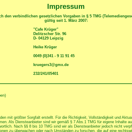
Impressum
ch den verbindlichen gesetzlichen Vorgaben in § 5 TMG (Telemediengese
gültig seit 1. März 2007:
"
Cafe Krüger"
Delitzscher
Str. 96
D- 04129 Leipzig
Heike Krüger
0049 (0)341 - 9 11 91 45
kruegers3@gmx.de
232/241/05401
ben)
en mit größter Sorgfalt erstellt. Für die Richtigkeit, Vollständigkeit und Aktua
en. Als Diensteanbieter sind wir gemäß § 7 Abs.1 TMG für eigene Inhalte au
rtlich. Nach §§ 8 bis 10 TMG sind wir als Diensteanbieter jedoch nicht verpfl
ionen zu überwachen oder nach Umständen zu forschen, die auf eine rechtswid