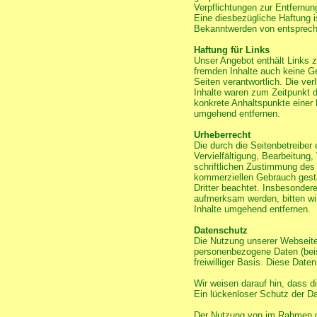
Verpflichtungen zur Entfernu
Eine diesbezügliche Haftung i
Bekanntwerden von entsprech
Haftung für Links
Unser Angebot enthält Links z
fremden Inhalte auch keine Gew
Seiten verantwortlich. Die ve
Inhalte waren zum Zeitpunkt de
konkrete Anhaltspunkte einer
umgehend entfernen.
Urheberrecht
Die durch die Seitenbetreiber
Vervielfältigung, Bearbeitung
schriftlichen Zustimmung des j
kommerziellen Gebrauch gestat
Dritter beachtet. Insbesonder
aufmerksam werden, bitten wi
Inhalte umgehend entfernen.
Datenschutz
Die Nutzung unserer Webseite
personenbezogene Daten (beisp
freiwilliger Basis. Diese Dat
Wir weisen darauf hin, dass d
Ein lückenloser Schutz der Dat
Der Nutzung von im Rahmen de