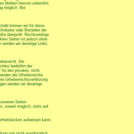
n bleiben hiervon unberührt.
ng möglich. Bei
shalb können wir für diese
 Anbieter oder Betreiber der
öße überprüft. Rechtswidrige
nkten Seiten ist jedoch ohne
 werden wir derartige Links
eberrecht. Die
echtes bedürfen der
für den privaten, nicht
 werden die Urheberrechte
eine Urheberrechtsverletzung
en werden wir derartige
 unseren Seiten
, soweit möglich, stets auf
herheitslücken aufweisen kann.
dung von nicht ausdrücklich