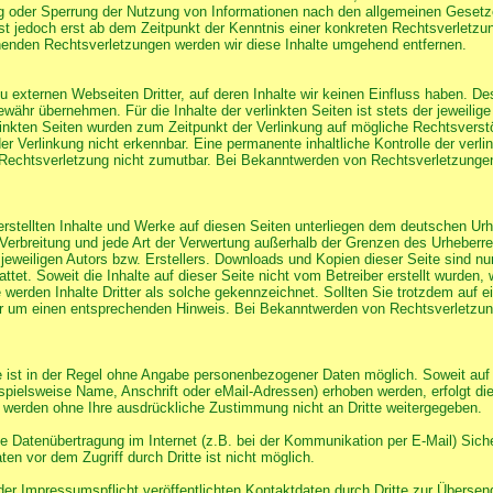
ng oder Sperrung der Nutzung von Informationen nach den allgemeinen Gesetze
st jedoch erst ab dem Zeitpunkt der Kenntnis einer konkreten Rechtsverletzu
enden Rechtsverletzungen werden wir diese Inhalte umgehend entfernen.
u externen Webseiten Dritter, auf deren Inhalte wir keinen Einfluss haben. De
ähr übernehmen. Für die Inhalte der verlinkten Seiten ist stets der jeweilige
rlinkten Seiten wurden zum Zeitpunkt der Verlinkung auf mögliche Rechtsverst
r Verlinkung nicht erkennbar. Eine permanente inhaltliche Kontrolle der verli
 Rechtsverletzung nicht zumutbar. Bei Bekanntwerden von Rechtsverletzungen
 erstellten Inhalte und Werke auf diesen Seiten unterliegen dem deutschen Urh
, Verbreitung und jede Art der Verwertung außerhalb der Grenzen des Urheberr
eweiligen Autors bzw. Erstellers. Downloads und Kopien dieser Seite sind nur 
tet. Soweit die Inhalte auf dieser Seite nicht vom Betreiber erstellt wurden,
e werden Inhalte Dritter als solche gekennzeichnet. Sollten Sie trotzdem auf 
r um einen entsprechenden Hinweis. Bei Bekanntwerden von Rechtsverletzung
 ist in der Regel ohne Angabe personenbezogener Daten möglich. Soweit auf
ielsweise Name, Anschrift oder eMail-Adressen) erhoben werden, erfolgt dies
en werden ohne Ihre ausdrückliche Zustimmung nicht an Dritte weitergegeben.
ie Datenübertragung im Internet (z.B. bei der Kommunikation per E-Mail) Sic
en vor dem Zugriff durch Dritte ist nicht möglich.
r Impressumspflicht veröffentlichten Kontaktdaten durch Dritte zur Übersen